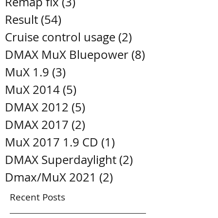
Remap fix
(3)
3 posts
Result
(54)
54 posts
Cruise control usage
(2)
2 posts
DMAX MuX Bluepower
(8)
8 posts
MuX 1.9
(3)
3 posts
MuX 2014
(5)
5 posts
DMAX 2012
(5)
5 posts
DMAX 2017
(2)
2 posts
MuX 2017 1.9 CD
(1)
1 post
DMAX Superdaylight
(2)
2 posts
Dmax/MuX 2021
(2)
2 posts
Recent Posts