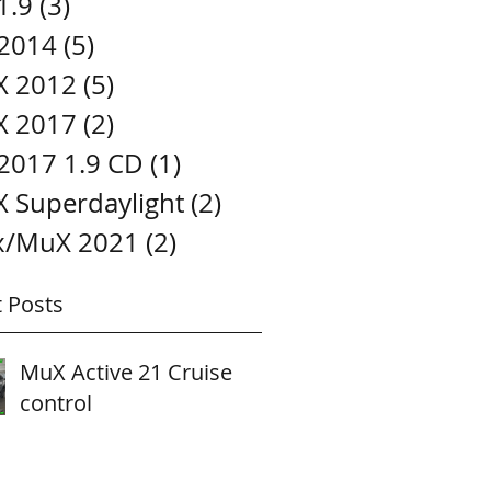
1.9
(3)
3 posts
2014
(5)
5 posts
 2012
(5)
5 posts
 2017
(2)
2 posts
2017 1.9 CD
(1)
1 post
 Superdaylight
(2)
2 posts
/MuX 2021
(2)
2 posts
 Posts
MuX Active 21 Cruise
control