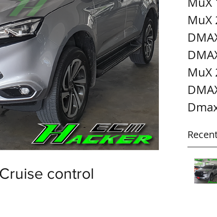
MuX 
MuX 
DMAX
DMAX
MuX 
DMAX
Dmax
Recent
Cruise control