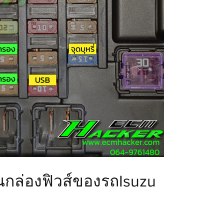
นกล่องฟิวส์ของรถIsuzu