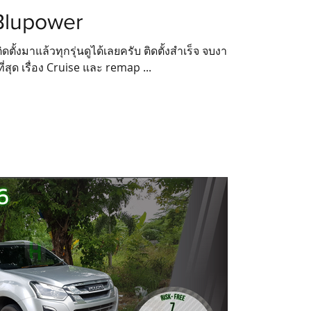
Blupower
ั้งมาแล้วทุกรุ่นดูได้เลยครับ ติดตั้งสำเร็จ จบงาน
าญที่สุด เรื่อง Cruise และ remap ...