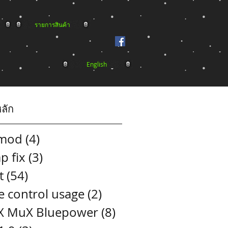
รายการสินค้า
English
หลัก
mod
(4)
4 posts
p fix
(3)
3 posts
t
(54)
54 posts
e control usage
(2)
2 posts
 MuX Bluepower
(8)
8 posts