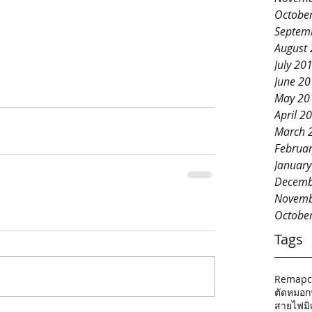
Octobe
Septem
August
July 20
June 2
May 20
April 2
March 
Februa
Januar
Decemb
Novemb
Octobe
Tags
Remap
c
ตัดหมอก
สายไฟมิเ