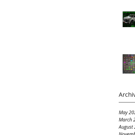
Archi
May 20
March 
August
Novemb