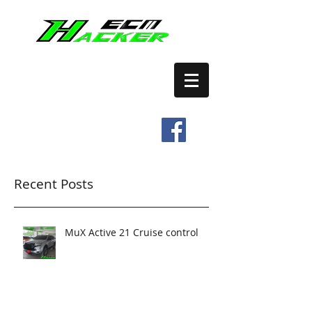
เปิดระบบ CRUISE CONTROL
บริการ REMAP ECM
Tel.
0649761480
Recent Posts
MuX Active 21 Cruise control