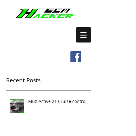
เปิดระบบ CRUISE CONTROL
บริการ REMAP ECM
Tel.
0649761480
Recent Posts
MuX Active 21 Cruise control